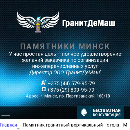
ПАМЯТНИКИ МИНСК
У нас простая цель – полное удовлетворение
желаний заказчика по организации
нижеперечисленных услуг
Директор ООО 'ГранитДеМаш'
+375 (44) 579-95-79
+375 (29) 809-95-79
Адрес: г. Минск, пр. Партизанский, 168/18
Главная
→
Памятник гранитный вертикальный - стела - M-